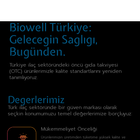
Biowell Türkiye:
Gelecegin Saglıgı,
Bugünden.
Türkiye ilaç sektöründeki öncü gıda takviyesi
(OTC) ürünlerimizle kalite standartlarını yeniden
tanımlıyoruz.
Degerlerimiz
Türk ilaç sektöründe bir güven markası olarak
seçkin konumumuzu temel değerlerimize borçluyuz:
Mükemmeliyet Önceliği
Ürünlerimizin üretimden tüketime yüksek kalite ve