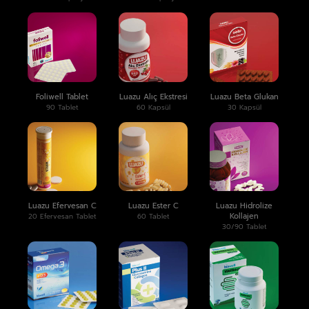
Foliwell Tablet
Luazu Alıç Ekstresi
Luazu Beta Glukan
90 Tablet
60 Kapsül
30 Kapsül
Luazu Efervesan C
Luazu Ester C
Luazu Hidrolize
Kollajen
20 Efervesan Tablet
60 Tablet
30/90 Tablet