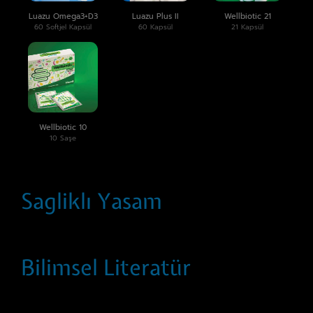
Luazu Omega3+D3
Luazu Plus II
Wellbiotic 21
60 Softjel Kapsül
60 Kapsül
21 Kapsül
Wellbiotic 10
10 Saşe
Sagliklı Yasam
Bilimsel Literatür